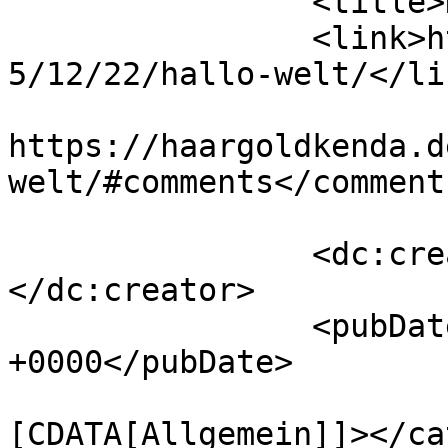
		<title>Hallo Welt!</title>

		<link>https://haargoldkenda.de/201
5/12/22/hallo-welt/</lin
					<co
https://haargoldkenda.d
welt/#comments</comments
		<dc:creator><![CDATA[admin]]>
</dc:creator>

		<pubDate>Tue, 22 Dec 2015 06:07:04 
+0000</pubDate>

				<catego
[CDATA[Allgemein]]></ca