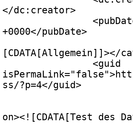
</dc:creator>

		<pubDate>Sun, 24 Jan 2016 07:11:08 
+0000</pubDate>

				<catego
[CDATA[Allgemein]]></ca
		<guid 
isPermaLink="false">htt
ss/?p=4</guid>

					<de
on><![CDATA[Test des Da