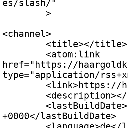
es/slash/"

	>

<channel>

	<title></title>

	<atom:link 
href="https://haargoldk
type="application/rss+x
	<link>https://haargoldkenda.de</link>

	<description></description>

	<lastBuildDate>Sun, 24 Jan 2016 07:11:08 
+0000</lastBuildDate>

	<language>de</language>
