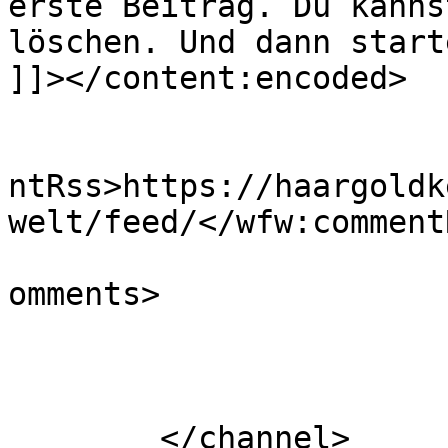
erste Beitrag. Du kanns
löschen. Und dann start
]]></content:encoded>

					<wf
ntRss>https://haargoldk
welt/feed/</wfw:commentR
			<slash:comments>1</slash
omments>

			</item>
	</channel>
