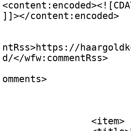
<content:encoded><![CDA
]]></content:encoded>

					<wf
ntRss>https://haargoldk
d/</wfw:commentRss>

			<slash:comments>0</slash
omments>

			</item>
		<item>
