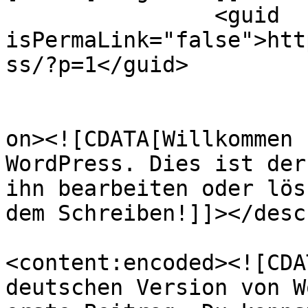
		<guid 
isPermaLink="false">htt
ss/?p=1</guid>

					<de
on><![CDATA[Willkommen 
WordPress. Dies ist der
ihn bearbeiten oder lös
dem Schreiben!]]></desc
<content:encoded><![CDA
deutschen Version von W