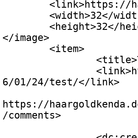
	<link>https://haargoldkenda.de</link>

	<width>32</width>

	<height>32</height>

</image> 

	<item>

		<title>Test</title>

		<link>https://haargoldkenda.de/201
6/01/24/test/</link>

					<co
https://haargoldkenda.d
/comments>

		<dc:creator><![CDATA[admin]]>