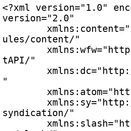
<?xml version="1.0" enc
version="2.0"

	xmlns:content="http://purl.org/rss/1.0/mod
ules/content/"

	xmlns:wfw="http://wellformedweb.org/Commen
tAPI/"

	xmlns:dc="http://purl.org/dc/elements/1.1/
"

	xmlns:atom="http://www.w3.org/2005/Atom"

	xmlns:sy="http://purl.org/rss/1.0/modules/
syndication/"

	xmlns:slash="http://purl.org/rss/1.0/modul