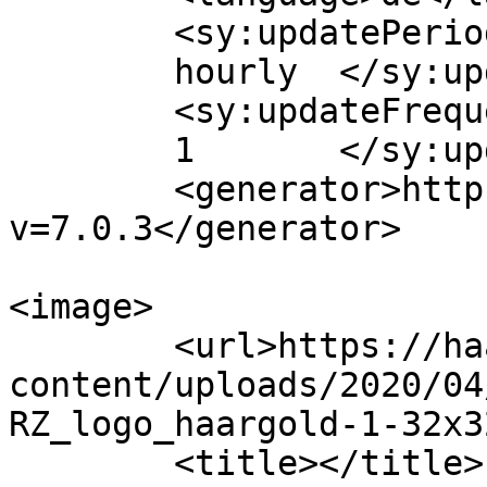
	<sy:updatePeriod>

	hourly	</sy:updatePeriod>

	<sy:updateFrequency>

	1	</sy:updateFrequency>

	<generator>https://wordpress.org/?
v=7.0.3</generator>

<image>

	<url>https://haargoldkenda.de/wp-
content/uploads/2020/04
RZ_logo_haargold-1-32x3
	<title></title>
